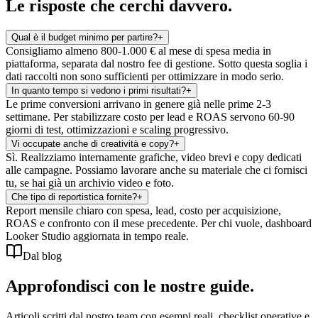
Le risposte che
cerchi davvero.
Qual è il budget minimo per partire?
+
Consigliamo almeno 800-1.000 € al mese di spesa media in
piattaforma, separata dal nostro fee di gestione. Sotto questa soglia i
dati raccolti non sono sufficienti per ottimizzare in modo serio.
In quanto tempo si vedono i primi risultati?
+
Le prime conversioni arrivano in genere già nelle prime 2-3
settimane. Per stabilizzare costo per lead e ROAS servono 60-90
giorni di test, ottimizzazioni e scaling progressivo.
Vi occupate anche di creatività e copy?
+
Sì. Realizziamo internamente grafiche, video brevi e copy dedicati
alle campagne. Possiamo lavorare anche su materiale che ci fornisci
tu, se hai già un archivio video e foto.
Che tipo di reportistica fornite?
+
Report mensile chiaro con spesa, lead, costo per acquisizione,
ROAS e confronto con il mese precedente. Per chi vuole, dashboard
Looker Studio aggiornata in tempo reale.
Dal blog
Approfondisci con le nostre guide
.
Articoli scritti dal nostro team con esempi reali, checklist operative e