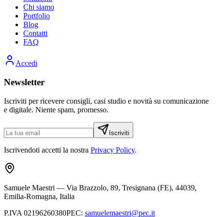
Chi siamo
Portfolio
Blog
Contatti
FAQ
Accedi
Newsletter
Iscriviti per ricevere consigli, casi studio e novità su comunicazione
e digitale. Niente spam, promesso.
Iscriviti
Iscrivendoti accetti la nostra
Privacy Policy
.
Samuele Maestri
—
Via Brazzolo, 89, Tresignana (FE), 44039,
Emilia-Romagna, Italia
P.IVA
02196260380
PEC
:
samuelemaestri@pec.it