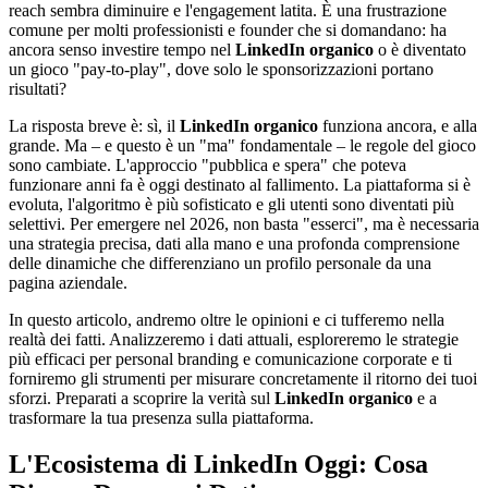
reach sembra diminuire e l'engagement latita. È una frustrazione
comune per molti professionisti e founder che si domandano: ha
ancora senso investire tempo nel
LinkedIn organico
o è diventato
un gioco "pay-to-play", dove solo le sponsorizzazioni portano
risultati?
La risposta breve è: sì, il
LinkedIn organico
funziona ancora, e alla
grande. Ma – e questo è un "ma" fondamentale – le regole del gioco
sono cambiate. L'approccio "pubblica e spera" che poteva
funzionare anni fa è oggi destinato al fallimento. La piattaforma si è
evoluta, l'algoritmo è più sofisticato e gli utenti sono diventati più
selettivi. Per emergere nel 2026, non basta "esserci", ma è necessaria
una strategia precisa, dati alla mano e una profonda comprensione
delle dinamiche che differenziano un profilo personale da una
pagina aziendale.
In questo articolo, andremo oltre le opinioni e ci tufferemo nella
realtà dei fatti. Analizzeremo i dati attuali, esploreremo le strategie
più efficaci per personal branding e comunicazione corporate e ti
forniremo gli strumenti per misurare concretamente il ritorno dei tuoi
sforzi. Preparati a scoprire la verità sul
LinkedIn organico
e a
trasformare la tua presenza sulla piattaforma.
L'Ecosistema di LinkedIn Oggi: Cosa