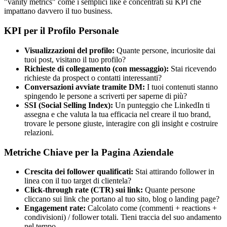
"vanity metrics" come i semplici like e concentrati su KPI che
impattano davvero il tuo business.
KPI per il Profilo Personale
Visualizzazioni del profilo:
Quante persone, incuriosite dai
tuoi post, visitano il tuo profilo?
Richieste di collegamento (con messaggio):
Stai ricevendo
richieste da prospect o contatti interessanti?
Conversazioni avviate tramite DM:
I tuoi contenuti stanno
spingendo le persone a scriverti per saperne di più?
SSI (Social Selling Index):
Un punteggio che LinkedIn ti
assegna e che valuta la tua efficacia nel creare il tuo brand,
trovare le persone giuste, interagire con gli insight e costruire
relazioni.
Metriche Chiave per la Pagina Aziendale
Crescita dei follower qualificati:
Stai attirando follower in
linea con il tuo target di clientela?
Click-through rate (CTR) sui link:
Quante persone
cliccano sui link che portano al tuo sito, blog o landing page?
Engagement rate:
Calcolato come (commenti + reactions +
condivisioni) / follower totali. Tieni traccia del suo andamento
nel tempo.