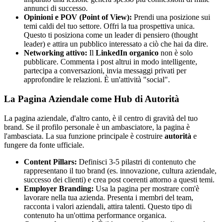
annunci di successo.
Opinioni e POV (Point of View):
Prendi una posizione sui
temi caldi del tuo settore. Offri la tua prospettiva unica.
Questo ti posiziona come un leader di pensiero (thought
leader) e attira un pubblico interessato a ciò che hai da dire.
Networking attivo:
Il
LinkedIn organico
non è solo
pubblicare. Commenta i post altrui in modo intelligente,
partecipa a conversazioni, invia messaggi privati per
approfondire le relazioni. È un'attività "social".
La Pagina Aziendale come Hub di Autorità
La pagina aziendale, d'altro canto, è il centro di gravità del tuo
brand. Se il profilo personale è un ambasciatore, la pagina è
l'ambasciata. La sua funzione principale è costruire
autorità
e
fungere da fonte ufficiale.
Content Pillars:
Definisci 3-5 pilastri di contenuto che
rappresentano il tuo brand (es. innovazione, cultura aziendale,
successo dei clienti) e crea post coerenti attorno a questi temi.
Employer Branding:
Usa la pagina per mostrare com'è
lavorare nella tua azienda. Presenta i membri del team,
racconta i valori aziendali, attira talenti. Questo tipo di
contenuto ha un'ottima performance organica.