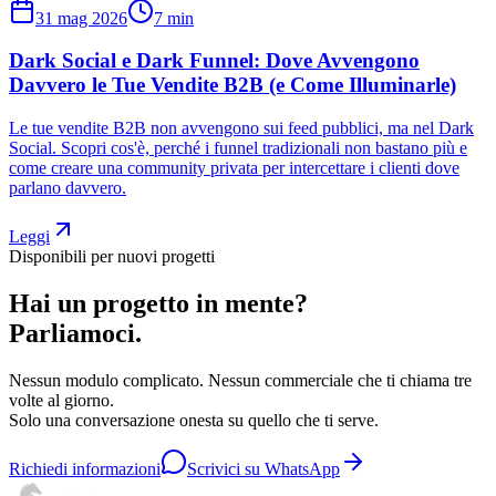
31 mag 2026
7
min
Dark Social e Dark Funnel: Dove Avvengono
Davvero le Tue Vendite B2B (e Come Illuminarle)
Le tue vendite B2B non avvengono sui feed pubblici, ma nel Dark
Social. Scopri cos'è, perché i funnel tradizionali non bastano più e
come creare una community privata per intercettare i clienti dove
parlano davvero.
Leggi
Disponibili per nuovi progetti
Hai un progetto in mente?
Parliamoci.
Nessun modulo complicato. Nessun commerciale che ti chiama tre
volte al giorno.
Solo una conversazione onesta su quello che ti serve.
Richiedi informazioni
Scrivici su WhatsApp