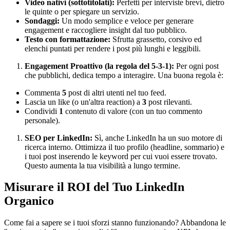
Video nativi (sottotitolati):
Perfetti per interviste brevi, dietro
le quinte o per spiegare un servizio.
Sondaggi:
Un modo semplice e veloce per generare
engagement e raccogliere insight dal tuo pubblico.
Testo con formattazione:
Sfrutta grassetto, corsivo ed
elenchi puntati per rendere i post più lunghi e leggibili.
Engagement Proattivo (la regola del 5-3-1):
Per ogni post
che pubblichi, dedica tempo a interagire. Una buona regola è:
Commenta
5
post di altri utenti nel tuo feed.
Lascia un like (o un'altra reaction) a
3
post rilevanti.
Condividi
1
contenuto di valore (con un tuo commento
personale).
SEO per LinkedIn:
Sì, anche LinkedIn ha un suo motore di
ricerca interno. Ottimizza il tuo profilo (headline, sommario) e
i tuoi post inserendo le keyword per cui vuoi essere trovato.
Questo aumenta la tua visibilità a lungo termine.
Misurare il ROI del Tuo LinkedIn
Organico
Come fai a sapere se i tuoi sforzi stanno funzionando? Abbandona le