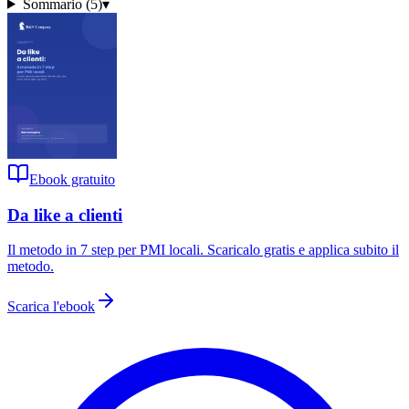
Sommario (
5
)
▾
Ebook gratuito
Da like a clienti
Il metodo in 7 step per PMI locali
. Scaricalo gratis e applica subito il
metodo.
Scarica l'ebook