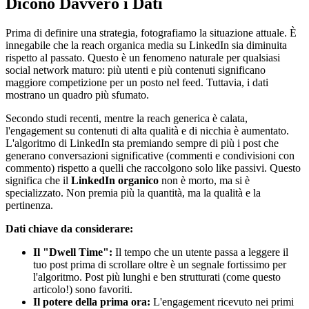
Dicono Davvero i Dati
Prima di definire una strategia, fotografiamo la situazione attuale. È
innegabile che la reach organica media su LinkedIn sia diminuita
rispetto al passato. Questo è un fenomeno naturale per qualsiasi
social network maturo: più utenti e più contenuti significano
maggiore competizione per un posto nel feed. Tuttavia, i dati
mostrano un quadro più sfumato.
Secondo studi recenti, mentre la reach generica è calata,
l'engagement su contenuti di alta qualità e di nicchia è aumentato.
L'algoritmo di LinkedIn sta premiando sempre di più i post che
generano conversazioni significative (commenti e condivisioni con
commento) rispetto a quelli che raccolgono solo like passivi. Questo
significa che il
LinkedIn organico
non è morto, ma si è
specializzato. Non premia più la quantità, ma la qualità e la
pertinenza.
Dati chiave da considerare:
Il "Dwell Time":
Il tempo che un utente passa a leggere il
tuo post prima di scrollare oltre è un segnale fortissimo per
l'algoritmo. Post più lunghi e ben strutturati (come questo
articolo!) sono favoriti.
Il potere della prima ora:
L'engagement ricevuto nei primi