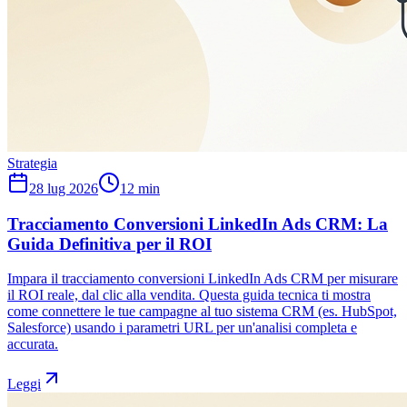
Strategia
28 lug 2026
12
min
Tracciamento Conversioni LinkedIn Ads CRM: La
Guida Definitiva per il ROI
Impara il tracciamento conversioni LinkedIn Ads CRM per misurare
il ROI reale, dal clic alla vendita. Questa guida tecnica ti mostra
come connettere le tue campagne al tuo sistema CRM (es. HubSpot,
Salesforce) usando i parametri URL per un'analisi completa e
accurata.
Leggi