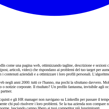
edIn come una pagina web, ottimizzando tagline, descrizione e sezioni con
 (post, articoli, video) che rispondano ai problemi del tuo target per aum
on i contenuti aziendali e a ottimizzare i loro profili personali. L'algor
 negli anni 2000: tutti ce l'hanno, ma pochi la sfruttano davvero. Molte
o notizie corporate. Il risultato? Un profilo fantasma, invisibile agli o
 partner.
li acquisti e gli HR manager non navigano su LinkedIn per passare il tem
ente chi può risolvere i loro problemi. Se la tua azienda non compare nei 
orme, lasciando campo libero ai tuoi competitor più lungimiranti.