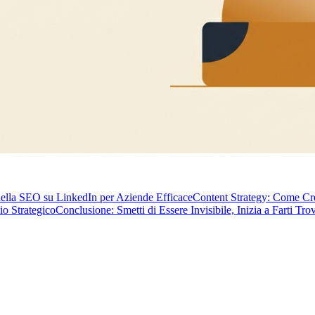
i della SEO su LinkedIn per Aziende Efficace
Content Strategy: Come Cre
o Strategico
Conclusione: Smetti di Essere Invisibile, Inizia a Farti Tro