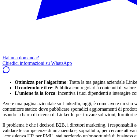
Hai una domanda?
Chiedici informazioni su WhatsApp
Ottimizza per l'algoritmo
: Tratta la tua pagina aziendale Link
Il contenuto è il re
: Pubblica con regolarità contenuti di valore
L'unione fa la forza
: Incentiva i tuoi dipendenti a interagire c
Avere una pagina aziendale su LinkedIn, oggi, è come avere un sito web
contenitore statico dove pubblicare sporadici aggiornamenti di prodotto 
usando la barra di ricerca di LinkedIn per trovare soluzioni, fornitori e
Il problema è che i decisori B2B, i direttori marketing, i responsabi
validare le competenze di un'azienda e, soprattutto, per cercare attivam
"consulenza HR per PMI", stai perdendo un'opportunità di business en