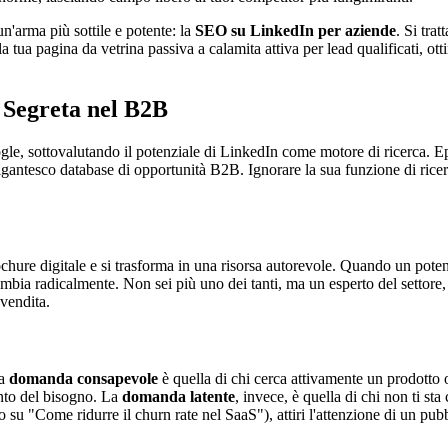
n'arma più sottile e potente: la
SEO su LinkedIn per aziende
. Si tra
 tua pagina da vetrina passiva a calamita attiva per lead qualificati, ott
 Segreta nel B2B
 sottovalutando il potenziale di LinkedIn come motore di ricerca. Eppure,
igantesco database di opportunità B2B. Ignorare la sua funzione di rice
hure digitale e si trasforma in una risorsa autorevole. Quando un potenz
 cambia radicalmente. Non sei più uno dei tanti, ma un esperto del settore
 vendita.
La
domanda consapevole
è quella di chi cerca attivamente un prodotto 
ento del bisogno. La
domanda latente
, invece, è quella di chi non ti s
o su "Come ridurre il churn rate nel SaaS"), attiri l'attenzione di un p