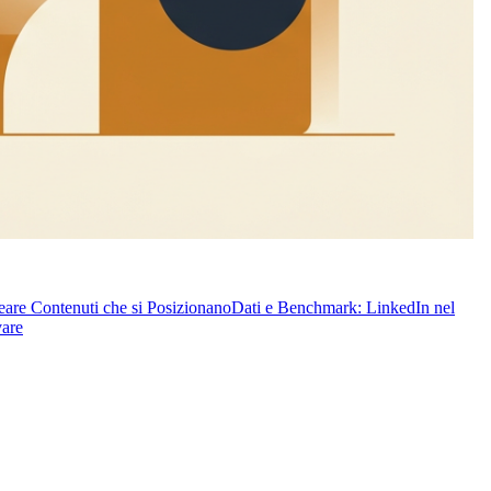
are Contenuti che si Posizionano
Dati e Benchmark: LinkedIn nel
vare