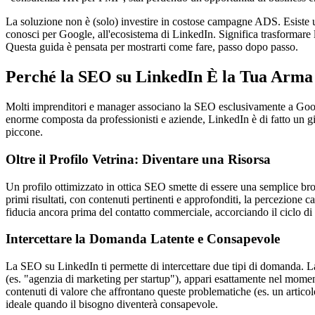
La soluzione non è (solo) investire in costose campagne ADS. Esiste u
conosci per Google, all'ecosistema di LinkedIn. Significa trasformare la
Questa guida è pensata per mostrarti come fare, passo dopo passo.
Perché la SEO su LinkedIn È la Tua Arma
Molti imprenditori e manager associano la SEO esclusivamente a Google,
enorme composta da professionisti e aziende, LinkedIn è di fatto un g
piccone.
Oltre il Profilo Vetrina: Diventare una Risorsa
Un profilo ottimizzato in ottica SEO smette di essere una semplice broc
primi risultati, con contenuti pertinenti e approfonditi, la percezione
fiducia ancora prima del contatto commerciale, accorciando il ciclo di
Intercettare la Domanda Latente e Consapevole
La SEO su LinkedIn ti permette di intercettare due tipi di domanda. 
(es. "agenzia di marketing per startup"), appari esattamente nel mom
contenuti di valore che affrontano queste problematiche (es. un articol
ideale quando il bisogno diventerà consapevole.