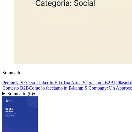
Sommario
Perché la SEO su LinkedIn È la Tua Arma Segreta nel B2B
I Pilastr
Contesto B2B
Come lo facciamo in B&amp;S Company: Un Approcci
Sommario (
6
)
▾