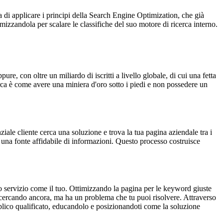
tta di applicare i principi della Search Engine Optimization, che già
imizzandola per scalare le classifiche del suo motore di ricerca interno.
 con oltre un miliardo di iscritti a livello globale, di cui una fetta
rca è come avere una miniera d'oro sotto i piedi e non possedere un
iale cliente cerca una soluzione e trova la tua pagina aziendale tra i
, una fonte affidabile di informazioni. Questo processo costruisce
o servizio come il tuo. Ottimizzando la pagina per le keyword giuste
ta cercando ancora, ma ha un problema che tu puoi risolvere. Attraverso
ubblico qualificato, educandolo e posizionandoti come la soluzione