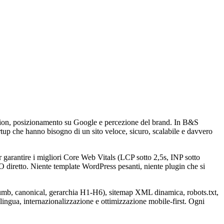
ration, posizionamento su Google e percezione del brand. In B&S
tup che hanno bisogno di un sito veloce, sicuro, scalabile e davvero
arantire i migliori Core Web Vitals (LCP sotto 2,5s, INP sotto
O diretto. Niente template WordPress pesanti, niente plugin che si
crumb, canonical, gerarchia H1-H6), sitemap XML dinamica, robots.txt,
ingua, internazionalizzazione e ottimizzazione mobile-first. Ogni