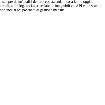
o sempre da un'analisi dei processi aziendali: cosa fanno oggi le
li, audit log, backup), scalabili e integrabili via API con i sistemi
no inclusi nei pacchetti di gestione mensile.