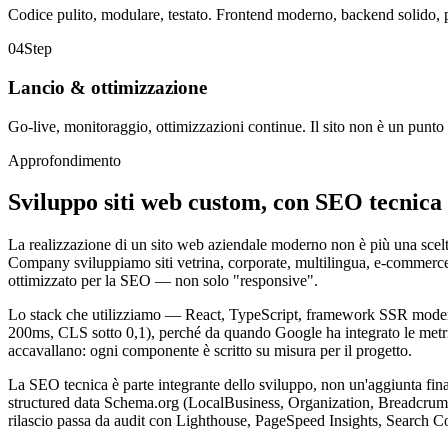
Codice pulito, modulare, testato. Frontend moderno, backend solido, 
04
Step
Lancio & ottimizzazione
Go-live, monitoraggio, ottimizzazioni continue. Il sito non è un punto 
Approfondimento
Sviluppo siti web custom,
con SEO tecnica 
La realizzazione di un sito web aziendale moderno non è più una scelt
Company sviluppiamo siti vetrina, corporate, multilingua, e-commerce 
ottimizzato per la SEO — non solo "responsive".
Lo stack che utilizziamo — React, TypeScript, framework SSR moderni
200ms, CLS sotto 0,1), perché da quando Google ha integrato le metric
accavallano: ogni componente è scritto su misura per il progetto.
La SEO tecnica è parte integrante dello sviluppo, non un'aggiunta fi
structured data Schema.org (LocalBusiness, Organization, BreadcrumbLi
rilascio passa da audit con Lighthouse, PageSpeed Insights, Search 