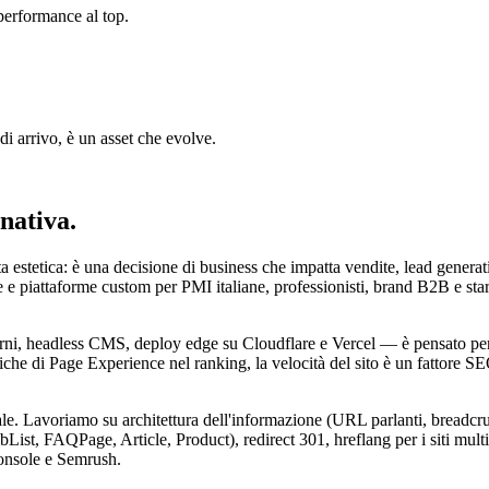
performance al top.
di arrivo, è un asset che evolve.
nativa.
a estetica: è una decisione di business che impatta vendite, lead gene
e piattaforme custom per PMI italiane, professionisti, brand B2B e star
, headless CMS, deploy edge su Cloudflare e Vercel — è pensato per g
he di Page Experience nel ranking, la velocità del sito è un fattore SE
nale. Lavoriamo su architettura dell'informazione (URL parlanti, bread
st, FAQPage, Article, Product), redirect 301, hreflang per i siti multil
Console e Semrush.