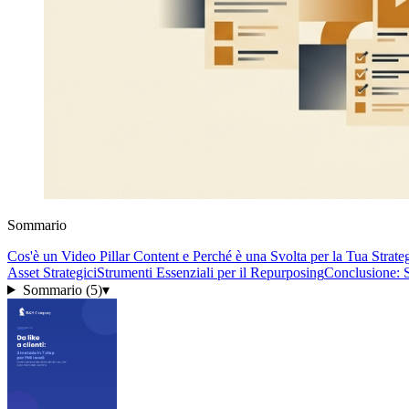
Sommario
Cos'è un Video Pillar Content e Perché è una Svolta per la Tua Strate
Asset Strategici
Strumenti Essenziali per il Repurposing
Conclusione: Sm
Sommario (
5
)
▾