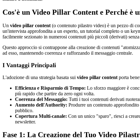
Cos'è un Video Pillar Content e Perché è u
Un
video pillar content
(o contenuto pilastro video) è un pezzo di co
un'intervista approfondita a un esperto, un tutorial completo o un keyno
facilmente sezionato in numerosi contenuti più piccoli (derivati) senza 
Questo approccio si contrappone alla creazione di contenuti "atomizzati"
ad esso, mantenendo coerenza e rafforzando il messaggio centrale.
I Vantaggi Principali
L'adozione di una strategia basata sui
video pillar content
porta benefi
Efficienza e Risparmio di Tempo:
Lo sforzo maggiore è concent
più rapido che partire da zero ogni volta.
Coerenza del Messaggio:
Tutti i tuoi contenuti derivati ruoter
Aumento dell'Authority:
Produrre un contenuto approfondito e
pubblico.
Copertura Multi-canale:
Con un unico "sparo", riesci a creare
newsletter.
Fase 1: La Creazione del Tuo Video Pilastr