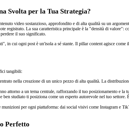
na Svolta per la Tua Strategia?
ntenuto video sostanzioso, approfondito e di alta qualità su un argomento
te registrato. La sua caratteristica principale è la "densità di valore": 
perdere il suo significato.
, in cui ogni post è un'isola a sé stante. Il pillar content agisce come il
ci tangibili:
rato nella creazione di un unico pezzo di alta qualità. La distribuzione
anno attorno a un tema centrale, rafforzando il tuo posizionamento e la tua
 ben studiato ti posiziona come un esperto autorevole nel tuo settore. 
 munizioni per ogni piattaforma: dai social visivi come Instagram e TikT
o Perfetto