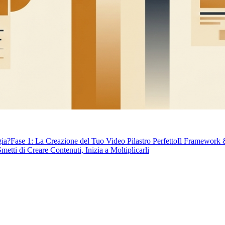
gia?
Fase 1: La Creazione del Tuo Video Pilastro Perfetto
Il Framework &
etti di Creare Contenuti, Inizia a Moltiplicarli