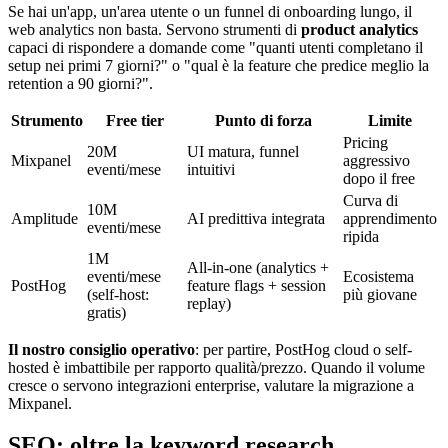
Se hai un'app, un'area utente o un funnel di onboarding lungo, il
web analytics non basta. Servono strumenti di
product analytics
capaci di rispondere a domande come "quanti utenti completano il
setup nei primi 7 giorni?" o "qual è la feature che predice meglio la
retention a 90 giorni?".
Strumento
Free tier
Punto di forza
Limite
Pricing
20M
UI matura, funnel
Mixpanel
aggressivo
eventi/mese
intuitivi
dopo il free
Curva di
10M
Amplitude
AI predittiva integrata
apprendimento
eventi/mese
ripida
1M
All-in-one (analytics +
eventi/mese
Ecosistema
PostHog
feature flags + session
(self-host:
più giovane
replay)
gratis)
Il nostro consiglio operativo
: per partire, PostHog cloud o self-
hosted è imbattibile per rapporto qualità/prezzo. Quando il volume
cresce o servono integrazioni enterprise, valutare la migrazione a
Mixpanel.
SEO: oltre la keyword research