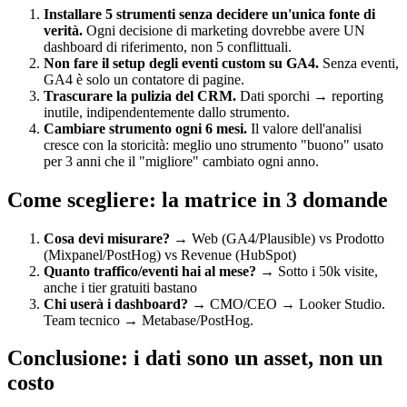
Installare 5 strumenti senza decidere un'unica fonte di
verità.
Ogni decisione di marketing dovrebbe avere UN
dashboard di riferimento, non 5 conflittuali.
Non fare il setup degli eventi custom su GA4.
Senza eventi,
GA4 è solo un contatore di pagine.
Trascurare la pulizia del CRM.
Dati sporchi → reporting
inutile, indipendentemente dallo strumento.
Cambiare strumento ogni 6 mesi.
Il valore dell'analisi
cresce con la storicità: meglio uno strumento "buono" usato
per 3 anni che il "migliore" cambiato ogni anno.
Come scegliere: la matrice in 3 domande
Cosa devi misurare?
→ Web (GA4/Plausible) vs Prodotto
(Mixpanel/PostHog) vs Revenue (HubSpot)
Quanto traffico/eventi hai al mese?
→ Sotto i 50k visite,
anche i tier gratuiti bastano
Chi userà i dashboard?
→ CMO/CEO → Looker Studio.
Team tecnico → Metabase/PostHog.
Conclusione: i dati sono un asset, non un
costo