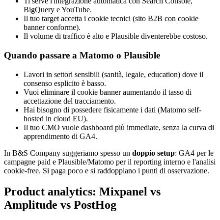
Ti serve l'integrazione automatica con Search Console,
BigQuery e YouTube.
Il tuo target accetta i cookie tecnici (sito B2B con cookie
banner conforme).
Il volume di traffico è alto e Plausible diventerebbe costoso.
Quando passare a Matomo o Plausible
Lavori in settori sensibili (sanità, legale, education) dove il
consenso esplicito è basso.
Vuoi eliminare il cookie banner aumentando il tasso di
accettazione del tracciamento.
Hai bisogno di possedere fisicamente i dati (Matomo self-
hosted in cloud EU).
Il tuo CMO vuole dashboard più immediate, senza la curva di
apprendimento di GA4.
In B&S Company suggeriamo spesso un
doppio setup
: GA4 per le
campagne paid e Plausible/Matomo per il reporting interno e l'analisi
cookie-free. Si paga poco e si raddoppiano i punti di osservazione.
Product analytics: Mixpanel vs
Amplitude vs PostHog