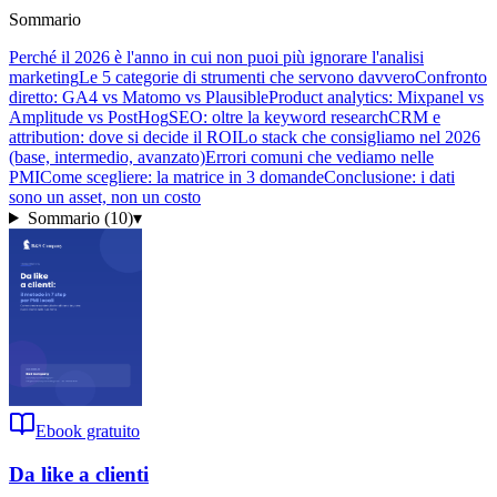
Sommario
Perché il 2026 è l'anno in cui non puoi più ignorare l'analisi
marketing
Le 5 categorie di strumenti che servono davvero
Confronto
diretto: GA4 vs Matomo vs Plausible
Product analytics: Mixpanel vs
Amplitude vs PostHog
SEO: oltre la keyword research
CRM e
attribution: dove si decide il ROI
Lo stack che consigliamo nel 2026
(base, intermedio, avanzato)
Errori comuni che vediamo nelle
PMI
Come scegliere: la matrice in 3 domande
Conclusione: i dati
sono un asset, non un costo
Sommario (
10
)
▾
Ebook gratuito
Da like a clienti