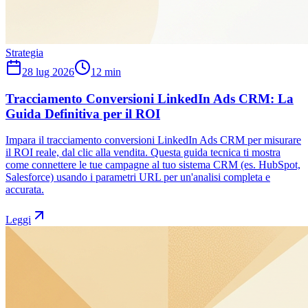
Strategia
28 lug 2026
12
min
Tracciamento Conversioni LinkedIn Ads CRM: La
Guida Definitiva per il ROI
Impara il tracciamento conversioni LinkedIn Ads CRM per misurare
il ROI reale, dal clic alla vendita. Questa guida tecnica ti mostra
come connettere le tue campagne al tuo sistema CRM (es. HubSpot,
Salesforce) usando i parametri URL per un'analisi completa e
accurata.
Leggi