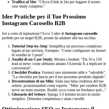
Traffico al Sito
: "Clicca il link in bio per leggere il nostro
case study completo."
Idee Pratiche per il Tuo Prossimo
Instagram Carosello B2B
Sei a corto di ispirazione? Ecco 5 idee di
Instagram carosello
perfette per un target B2B, pronte da adattare alla tua nicchia:
Tutorial Step-by-Step
: Semplifica un processo complesso
legato al tuo servizio. Esempio: "Come configurare un funnel
di vendita in 5 passi".
Analisi di un Case Study
: Mostra i risultati. "Da 10 a 150
lead al mese: come abbiamo aiutato l'Azienda X a triplicare le
conversioni".
Checklist Pratica
: Fornisci uno strumento utile e "salvabile".
"La checklist pre-lancio per il tuo prossimo prodotto digitale".
Decostruzione di un Mito
: Sfata una falsa credenza del tuo
settore, posizionandoti come esperto. "Mito: per vendere B2B
serve un team enorme. Realtà: ecco come un freelance può..."
Glossario del Settore
: Spiega 3-5 termini tecnici in modo
semplice. Dimostra competenza e aiuta i neofiti.
Ottimizzazione SEO su Instagram: il