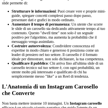
slide permette di:
Strutturare le informazioni
: Puoi creare vere e proprie mini-
guide, spiegare concetti complessi passo dopo passo,
presentare dati e grafici in modo ordinato.
Aumentare il tempo di permanenza
: Un utente che scorre
le slide di un carosello sta dedicando attivamente tempo al tuo
contenuto. Questo "dwell time" non solo è un segnale
positivo per l'algoritmo, ma aumenta la probabilità che il
messaggio venga assimilato.
Costruire autorevolezza
: Condividere conoscenza ed
expertise in modo chiaro e generoso ti posiziona come un
leader di pensiero nel tuo settore. Il carosello è il formato
ideale per dimostrare, non solo dichiarare, la tua competenza.
Qualificare il pubblico
: Chi arriva fino all'ultima slide di un
carosello tecnico sul tuo settore è, con ogni probabilità, un
utente molto più interessato e qualificato di chi ha
semplicemente messo "like" a un Reel di tendenza.
L'Anatomia di un Instagram Carosello
che Converte
Non basta mettere insieme 10 immagini. Un
Instagram carosello
efficace è un piccolo viaggio narrativo che guida l'utente da un