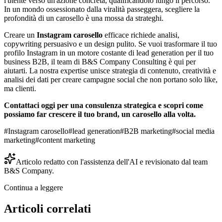
l'utente verso un'azione concreta, qualificandolo lungo il percorso.
In un mondo ossessionato dalla viralità passeggera, scegliere la
profondità di un carosello è una mossa da strateghi.
Creare un
Instagram carosello
efficace richiede analisi,
copywriting persuasivo e un design pulito. Se vuoi trasformare il tuo
profilo Instagram in un motore costante di lead generation per il tuo
business B2B, il team di B&S Company Consulting è qui per
aiutarti. La nostra expertise unisce strategia di contenuto, creatività e
analisi dei dati per creare campagne social che non portano solo like,
ma clienti.
Contattaci oggi per una consulenza strategica e scopri come
possiamo far crescere il tuo brand, un carosello alla volta.
#
Instagram carosello
#
lead generation
#
B2B marketing
#
social media
marketing
#
content marketing
Articolo redatto con l'assistenza dell'AI e revisionato dal team
B&S Company.
Continua a leggere
Articoli correlati