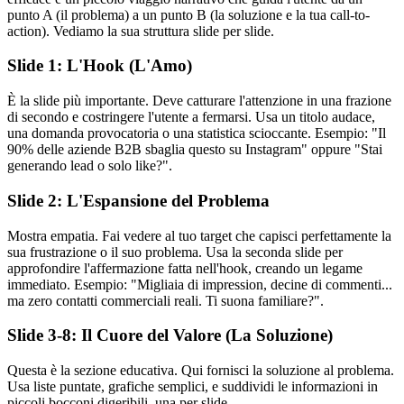
punto A (il problema) a un punto B (la soluzione e la tua call-to-
action). Vediamo la sua struttura slide per slide.
Slide 1: L'Hook (L'Amo)
È la slide più importante. Deve catturare l'attenzione in una frazione
di secondo e costringere l'utente a fermarsi. Usa un titolo audace,
una domanda provocatoria o una statistica scioccante. Esempio: "Il
90% delle aziende B2B sbaglia questo su Instagram" oppure "Stai
generando lead o solo like?".
Slide 2: L'Espansione del Problema
Mostra empatia. Fai vedere al tuo target che capisci perfettamente la
sua frustrazione o il suo problema. Usa la seconda slide per
approfondire l'affermazione fatta nell'hook, creando un legame
immediato. Esempio: "Migliaia di impression, decine di commenti...
ma zero contatti commerciali reali. Ti suona familiare?".
Slide 3-8: Il Cuore del Valore (La Soluzione)
Questa è la sezione educativa. Qui fornisci la soluzione al problema.
Usa liste puntate, grafiche semplici, e suddividi le informazioni in
piccoli bocconi digeribili, una per slide.