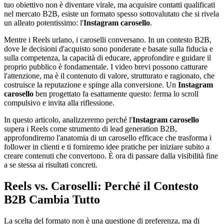
tuo obiettivo non è diventare virale, ma acquisire contatti qualificati
nel mercato B2B, esiste un formato spesso sottovalutato che si rivela
un alleato potentissimo: l'
Instagram carosello
.
Mentre i Reels urlano, i caroselli conversano. In un contesto B2B,
dove le decisioni d'acquisto sono ponderate e basate sulla fiducia e
sulla competenza, la capacità di educare, approfondire e guidare il
proprio pubblico è fondamentale. I video brevi possono catturare
l'attenzione, ma è il contenuto di valore, strutturato e ragionato, che
costruisce la reputazione e spinge alla conversione. Un
Instagram
carosello
ben progettato fa esattamente questo: ferma lo scroll
compulsivo e invita alla riflessione.
In questo articolo, analizzeremo perché l'
Instagram carosello
supera i Reels come strumento di lead generation B2B,
approfondiremo l'anatomia di un carosello efficace che trasforma i
follower in clienti e ti forniremo idee pratiche per iniziare subito a
creare contenuti che convertono. È ora di passare dalla visibilità fine
a se stessa ai risultati concreti.
Reels vs. Caroselli: Perché il Contesto
B2B Cambia Tutto
La scelta del formato non è una questione di preferenza, ma di