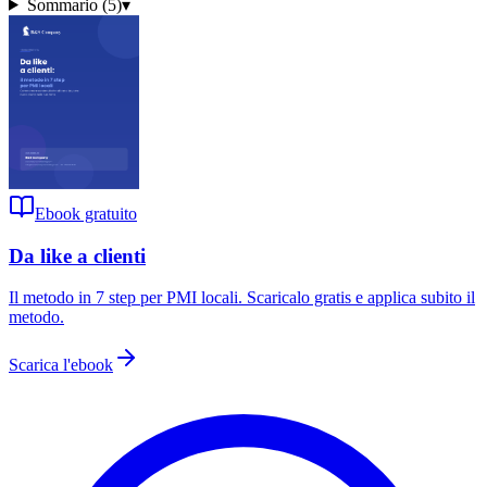
Sommario (
5
)
▾
Ebook gratuito
Da like a clienti
Il metodo in 7 step per PMI locali
. Scaricalo gratis e applica subito il
metodo.
Scarica l'ebook