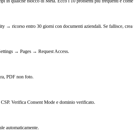
mpi in qualche blocco di Meta. Ecco i 10 problemi più frequenti e come 
ty → ricorso entro 30 giorni con documenti aziendali. Se fallisce, cre
ss Settings → Pages → Request Access.
ura, PDF non foto.
i CSP. Verifica Consent Mode e dominio verificato.
 sale automaticamente.