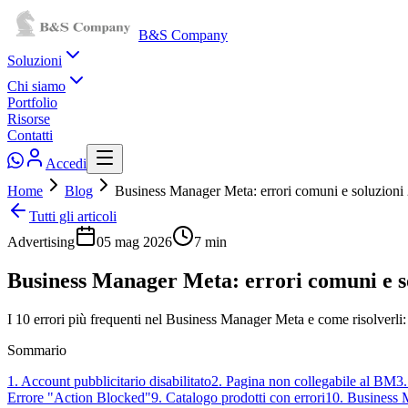
B&S Company
Soluzioni
Chi siamo
Portfolio
Risorse
Contatti
Accedi
Home
Blog
Business Manager Meta: errori comuni e soluzioni
Tutti gli articoli
Advertising
05 mag 2026
7
min
Business Manager Meta: errori comuni e s
I 10 errori più frequenti nel Business Manager Meta e come risolverli: a
Sommario
1. Account pubblicitario disabilitato
2. Pagina non collegabile al BM
3.
Errore "Action Blocked"
9. Catalogo prodotti con errori
10. Business 