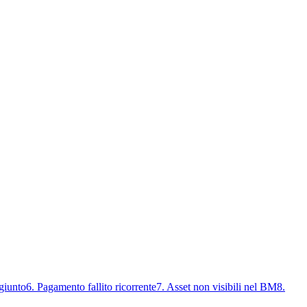
giunto
6. Pagamento fallito ricorrente
7. Asset non visibili nel BM
8.