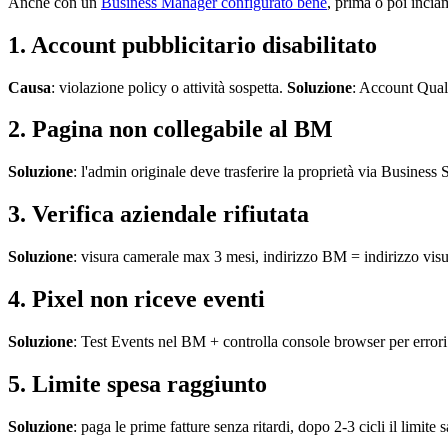
Anche con un
Business Manager configurato bene
, prima o poi incia
1. Account pubblicitario disabilitato
Causa
: violazione policy o attività sospetta.
Soluzione
: Account Quali
2. Pagina non collegabile al BM
Soluzione
: l'admin originale deve trasferire la proprietà via Busine
3. Verifica aziendale rifiutata
Soluzione
: visura camerale max 3 mesi, indirizzo BM = indirizzo vis
4. Pixel non riceve eventi
Soluzione
: Test Events nel BM + controlla console browser per error
5. Limite spesa raggiunto
Soluzione
: paga le prime fatture senza ritardi, dopo 2-3 cicli il limite