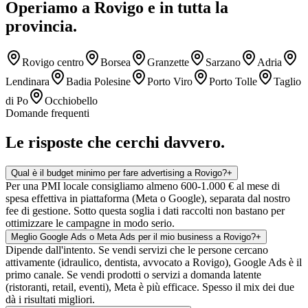
Operiamo a
Rovigo
e in tutta la
provincia.
Rovigo centro
Borsea
Granzette
Sarzano
Adria
Lendinara
Badia Polesine
Porto Viro
Porto Tolle
Taglio
di Po
Occhiobello
Domande frequenti
Le risposte che
cerchi davvero.
Qual è il budget minimo per fare advertising a Rovigo?
+
Per una PMI locale consigliamo almeno 600-1.000 € al mese di
spesa effettiva in piattaforma (Meta o Google), separata dal nostro
fee di gestione. Sotto questa soglia i dati raccolti non bastano per
ottimizzare le campagne in modo serio.
Meglio Google Ads o Meta Ads per il mio business a Rovigo?
+
Dipende dall'intento. Se vendi servizi che le persone cercano
attivamente (idraulico, dentista, avvocato a Rovigo), Google Ads è il
primo canale. Se vendi prodotti o servizi a domanda latente
(ristoranti, retail, eventi), Meta è più efficace. Spesso il mix dei due
dà i risultati migliori.