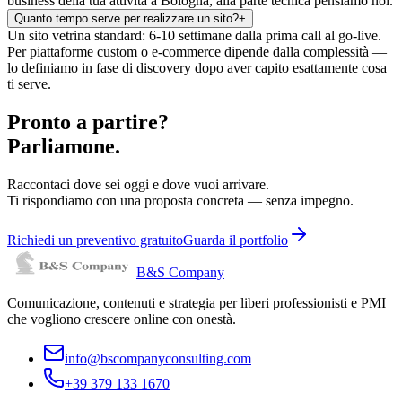
business della tua attività a Bologna, alla parte tecnica pensiamo noi.
Quanto tempo serve per realizzare un sito?
+
Un sito vetrina standard: 6-10 settimane dalla prima call al go-live.
Per piattaforme custom o e-commerce dipende dalla complessità —
lo definiamo in fase di discovery dopo aver capito esattamente cosa
ti serve.
Pronto a partire?
Parliamone.
Raccontaci dove sei oggi e dove vuoi arrivare.
Ti rispondiamo con una proposta concreta — senza impegno.
Richiedi un preventivo gratuito
Guarda il portfolio
B&S Company
Comunicazione, contenuti e strategia per liberi professionisti e PMI
che vogliono crescere online con onestà.
info@bscompanyconsulting.com
+39 379 133 1670